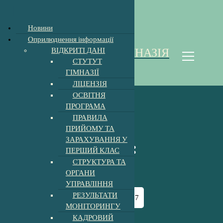
Новини
П
Оприлюднення інформації
е
ВІДКРИТІ ДАНІ
ХОЛМКІВСЬКА ГІМНАЗІЯ
р
СТУТУТ
е
Homoki Gimnázium
ГІМНАЗІЇ
й
ЛІЦЕНЗІЯ
т
ОСВІТНЯ
и
ПРОГРАМА
д
ПРАВИЛА
о
ПРИЙОМУ ТА
к
ЗАРАХУВАННЯ У
о
Архів за день:
ПЕРШИЙ КЛАС
н
СТРУКТУРА ТА
т
27.02.2026
ОРГАНИ
е
УПРАВЛІННЯ
н
т
РЕЗУЛЬТАТИ
Головна
-
2026
-
Лютий
-
27
у
МОНІТОРИНГУ
КАДРОВИЙ