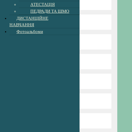
Директор гімназії
АТЕСТАЦІЯ
ПЕДРАДИ ТА ШМО
ДИСТАНЦІЙНЕ
Режим та структура
НАВЧАННЯ
Фотоальбоми
Наші вчителі
Нова Українська Школа
Пришкільний табір
Профспілка
Сторінка психолога