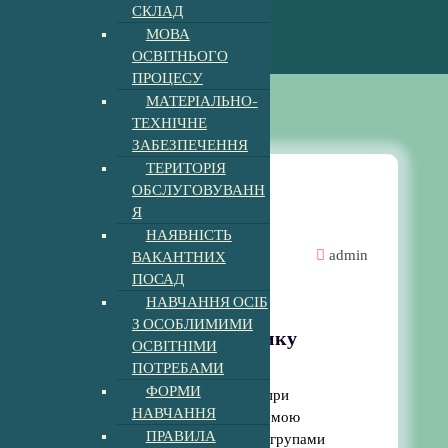
СКЛАД
МОВА
ОСВІТНЬОГО
ПРОЦЕСУ
МАТЕРІАЛЬНО-
ТЕХНІЧНЕ
ЗАБЕЗПЕЧЕННЯ
ТЕРИТОРІЯ
ОБСЛУГОВУВАНН
Я
Новини
НАЯВНІСТЬ
ВАКАНТНИХ
admin
ПОСАД
ПЕДРАДИ ТА ШМО
НАВЧАННЯ ОСІБ
З ОСОБЛИМИМИ
Нарада при заступнику
ОСВІТНІМИ
директора
ПОТРЕБАМИ
ФОРМИ
24 лютого відбулась нарада при
НАВЧАННЯ
заступникові директора за темою
ПРАВИЛА
“Оцінювання в 5-8 класах за групами