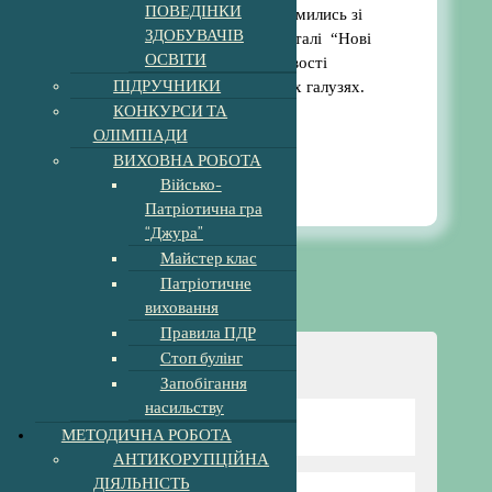
ПОВЕДІНКИ
результатів”. Учителі ознайомились зі
ЗДОБУВАЧІВ
змінами у записах ГР на порталі “Нові
ОСВІТИ
знання”, обговорили особливості
ПІДРУЧНИКИ
оцінювання у різних освітніх галузях.
КОНКУРСИ ТА
ОЛІМПІАДИ
ВИХОВНА РОБОТА
9:53 am
27
Лют, 2026
Військо-
Патріотична гра
“Джура”
Майстер клас
Патріотичне
виховання
Правила ПДР
Стоп булінг
Навігація
Запобігання
насильству
Відомості про школу
МЕТОДИЧНА РОБОТА
АНТИКОРУПЦІЙНА
ДІЯЛЬНІСТЬ