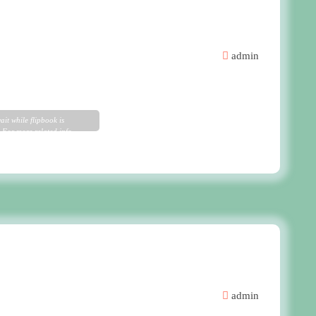
admin
ait while flipbook is
 For more related info,
 issues please refer to
p WordPress Flipbook
Help
documentation.
admin