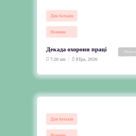
Для батьків
Новини
Декада охорони праці
Please w
loading.
7:20 am
8
Тра, 2026
FAQs and
DearFli
Plugin 
Для батьків
Новини