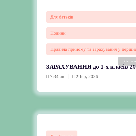
Для батьків
Новини
Правила прийому та зарахування у перший
Please w
ЗАРАХУВАННЯ до 1-х класів 20
loading.
FAQs and
DearFli
7:34 am
2
Чер, 2026
Plugin 