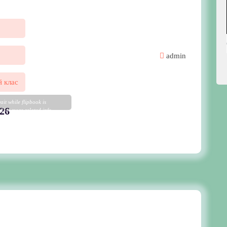
admin
 клас
ait while flipbook is
26
 For more related info,
 issues please refer to
p WordPress Flipbook
Help
documentation.