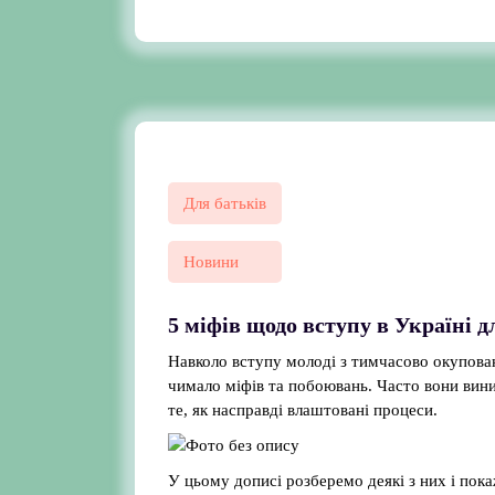
Для батьків
Новини
5 міфів щодо вступу в Україні д
Навколо вступу молоді з тимчасово окупован
чимало міфів та побоювань. Часто вони вин
те, як насправді влаштовані процеси.
У цьому дописі розберемо деякі з них і пок