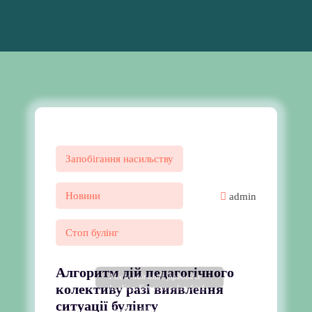
Запобігання насильству
Новини
admin
Стоп булінг
Алгоритм дій педагогічного
Please wait while flipbook is
колективу разі виявлення
loading. For more related info,
FAQs and issues please refer to
ситуації булінгу
DearFlip WordPress Flipbook