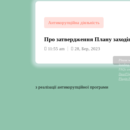
Антикорупційна діяльність
Про затвердження Плану заході
11:55 am
28, Бер, 2023
Please w
loading.
FAQs and
DearFli
Plugin 
з реалізації антикорупційної програми