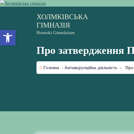
П
е
ХОЛМКІВСЬКА
р
е
ГІМНАЗІЯ
й
Відкрити Панель інструментів
Homoki Gimnázium
т
и
Про затвердження П
д
о
к
Головна
-
Антикорупційна діяльність
-
Про 
о
н
т
е
н
т
у