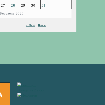
27
28
29
30
31
Березень 2023
« Лют
Кві »
Погода на 2 тижні