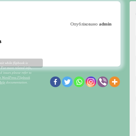
Опубліковано
admin
в
ait while flipbook is
 For more related info,
 issues please refer to
p WordPress Flipbook
Help
documentation.