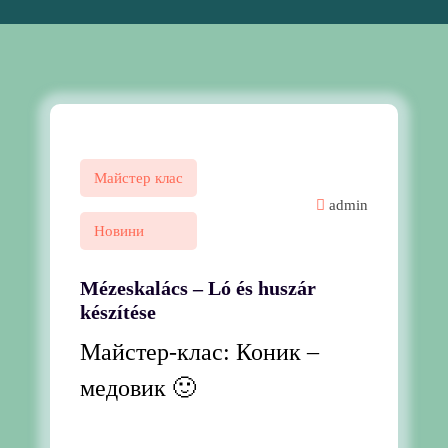
Майстер клас
admin
Новини
Mézeskalács – Ló és huszár
készítése
Майстер-клас: Коник –
медовик 🙂