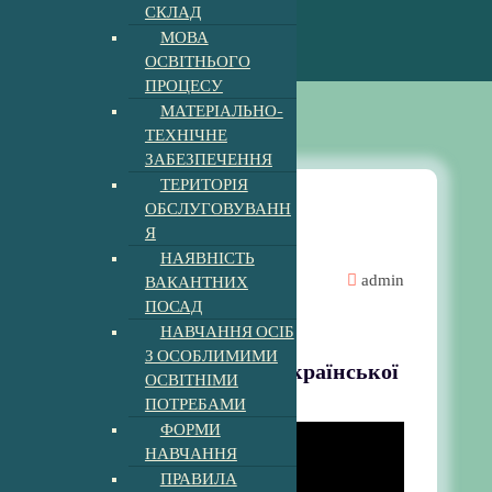
СКЛАД
МОВА
ОСВІТНЬОГО
ПРОЦЕСУ
МАТЕРІАЛЬНО-
ТЕХНІЧНЕ
ЗАБЕЗПЕЧЕННЯ
ТЕРИТОРІЯ
ОБСЛУГОВУВАНН
Я
Новини
НАЯВНІСТЬ
ВАКАНТНИХ
admin
ПОСАД
Творчі роботи учнів
НАВЧАННЯ ОСІБ
З ОСОБЛИМИМИ
Проєктна робота з української
ОСВІТНІМИ
літератури, 5 клас
ПОТРЕБАМИ
ФОРМИ
НАВЧАННЯ
ПРАВИЛА