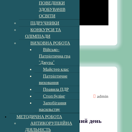
ПОВЕДІНКИ
ЗДОБУВАЧІВ
ОСВІТИ
ПІДРУЧНИКИ
КОНКУРСИ ТА
1:02 pm
23
Бер, 2023
ОЛІМПІАДИ
ВИХОВНА РОБОТА
Військо-
Патріотична гра
“Джура”
Майстер клас
Патріотичне
виховання
Майстер клас
Правила ПДР
Стоп булінг
admin
Запобігання
Новини
насильству
МЕТОДИЧНА РОБОТА
22 березня – Всесвітний день
АНТИКОРУПЦІЙНА
води.
ДІЯЛЬНІСТЬ