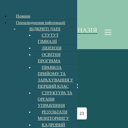
Відкрити Панель інструментів
Новини
П
Оприлюднення інформації
е
ВІДКРИТІ ДАНІ
ХОЛМКІВСЬКА ГІМНАЗІЯ
р
СТУТУТ
е
Homoki Gimnázium
ГІМНАЗІЇ
й
ЛІЦЕНЗІЯ
т
ОСВІТНЯ
и
ПРОГРАМА
д
ПРАВИЛА
о
ПРИЙОМУ ТА
к
ЗАРАХУВАННЯ У
о
Архів за день:
ПЕРШИЙ КЛАС
н
СТРУКТУРА ТА
т
23.03.2023
ОРГАНИ
е
УПРАВЛІННЯ
н
т
РЕЗУЛЬТАТИ
Головна
-
2023
-
Березень
-
23
у
МОНІТОРИНГУ
КАДРОВИЙ