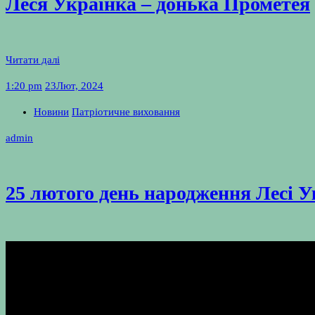
Леся Українка – донька Прометея
Читати далі
1:20 pm
23
Лют, 2024
Новини
Патріотичне виховання
admin
25 лютого день народження Лесі 