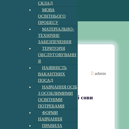
СКЛАД
МОВА
ОСВІТНЬОГО
ПРОЦЕСУ
МАТЕРІАЛЬНО-
ТЕХНІЧНЕ
ЗАБЕЗПЕЧЕННЯ
ТЕРИТОРІЯ
ОБСЛУГОВУВАНН
Я
Майстер клас
НАЯВНІСТЬ
ВАКАНТНИХ
admin
ПОСАД
Новини
НАВЧАННЯ ОСІБ
З ОСОБЛИМИМИ
Майстер-клас: Мудрі сови
ОСВІТНІМИ
ПОТРЕБАМИ
Читати далі
ФОРМИ
11:55 am
20
Жов, 2023
НАВЧАННЯ
ПРАВИЛА