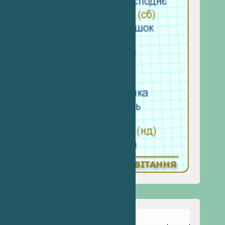
Пн
Вт
Ср
Чт
Пт
Сб
Нд