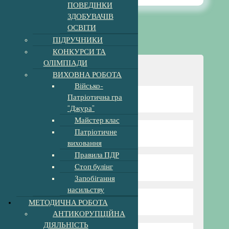
ПОВЕДІНКИ
ЗДОБУВАЧІВ
ОСВІТИ
ПІДРУЧНИКИ
КОНКУРСИ ТА
ОЛІМПІАДИ
Навігація
ВИХОВНА РОБОТА
Військо-
Патріотична гра
Відомості про школу
“Джура”
Майстер клас
Патріотичне
Директор гімназії
виховання
Правила ПДР
Стоп булінг
Режим та структура
Запобігання
насильству
МЕТОДИЧНА РОБОТА
Наші вчителі
АНТИКОРУПЦІЙНА
ДІЯЛЬНІСТЬ