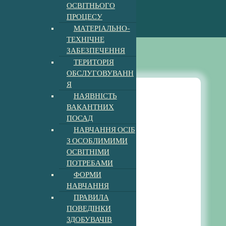
ОСВІТНЬОГО
ПРОЦЕСУ
МАТЕРІАЛЬНО-
ТЕХНІЧНЕ
ЗАБЕЗПЕЧЕННЯ
ТЕРИТОРІЯ
ОБСЛУГОВУВАНН
Я
НАЯВНІСТЬ
ВАКАНТНИХ
Новини
ПОСАД
НАВЧАННЯ ОСІБ
З ОСОБЛИМИМИ
Сторінка психолога
ОСВІТНІМИ
ПОТРЕБАМИ
Опубліковано
admin
ФОРМИ
НАВЧАННЯ
ПОРАДА БАТЬКАМ
ПРАВИЛА
8:21 am
21, Бер, 2023
ПОВЕДІНКИ
ЗДОБУВАЧІВ