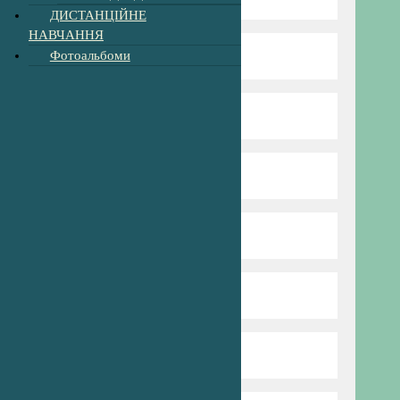
ДИСТАНЦІЙНЕ
НАВЧАННЯ
Фотоальбоми
Директор гімназії
Режим та структура
Наші вчителі
Нова Українська Школа
Пришкільний табір
Профспілка