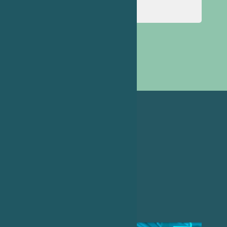
« Лют
Кві »