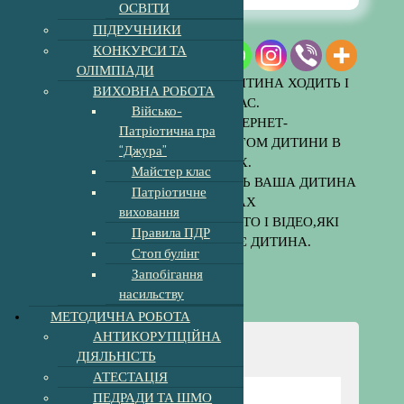
ОСВІТИ
ПІДРУЧНИКИ
КОНКУРСИ ТА
ОЛІМПІАДИ
-ЦІКАВТЕСЬ ,КУДИ ВАША ДИТИНА ХОДИТЬ І
ВИХОВНА РОБОТА
ПРОВОДИТЬ ЧАС.
Військо-
-ОПАНОВУЙТЕ ІНТЕРНЕТ-
Патріотична гра
ТЕХНОЛОГІЇ,СТАНЬТЕ ДРУГОМ ДИТИНИ В
“Джура”
СОЦМЕРЕЖАХ.
Майстер клас
-ПОДИВІТЬСЯ З КИМ ДРУЖИТЬ ВАША ДИТИНА
Патріотичне
В СОЦМЕРЕЖАХ
виховання
-ЗВЕРТАЙТЕ УВАГУ НА ФОТО І ВІДЕО,ЯКІ
Правила ПДР
ЛАЙКАЄ ТА ПОШИРЮЄ ДИТИНА.
Стоп булінг
Запобігання
насильству
МЕТОДИЧНА РОБОТА
АНТИКОРУПЦІЙНА
Навігація
ДІЯЛЬНІСТЬ
АТЕСТАЦІЯ
ПЕДРАДИ ТА ШМО
Відомості про школу