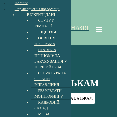
Новини
Оприлюднення інформації
Відкрити Панель інструментів
ВІДКРИТІ ДАНІ
П
СТУТУТ
е
ГІМНАЗІЇ
ХОЛМКІВСЬКА ГІМНАЗІЯ
р
ЛІЦЕНЗІЯ
е
Homoki Gimnázium
ОСВІТНЯ
й
ПРОГРАМА
т
ПРАВИЛА
и
ПРИЙОМУ ТА
д
ЗАРАХУВАННЯ У
о
ПЕРШИЙ КЛАС
к
СТРУКТУРА ТА
о
ОРГАНИ
н
ПОРАДА БАТЬКАМ
УПРАВЛІННЯ
т
РЕЗУЛЬТАТИ
е
МОНІТОРИНГУ
н
Головна
-
Новини
-
ПОРАДА БАТЬКАМ
т
КАДРОВИЙ
у
СКЛАД
МОВА