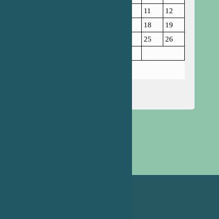
6
7
8
9
10
11
12
13
14
15
16
17
18
19
20
21
22
23
24
25
26
27
28
29
30
31
Березень 2023
« Лют
Кві »