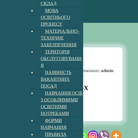
СКЛАД
МОВА
ОСВІТНЬОГО
ПРОЦЕСУ
МАТЕРІАЛЬНО-
ТЕХНІЧНЕ
ЗАБЕЗПЕЧЕННЯ
ТЕРИТОРІЯ
ОБСЛУГОВУВАНН
Я
Новини
Опубліковано
admin
НАЯВНІСТЬ
ВАКАНТНИХ
ПОСАД
НАБІР УЧНІВ ДО 1-Х
НАВЧАННЯ ОСІБ
КЛАСІВ
З ОСОБЛИМИМИ
7:58 am
13, Бер, 2023
ОСВІТНІМИ
ПОТРЕБАМИ
ФОРМИ
НАВЧАННЯ
ПРАВИЛА