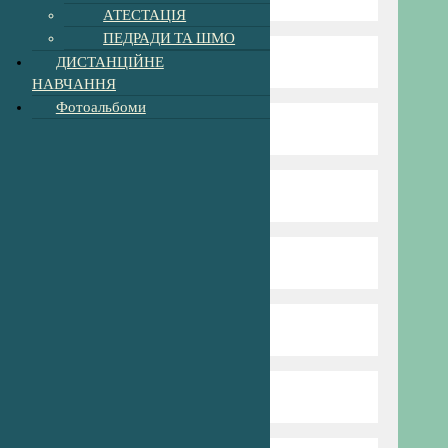
АТЕСТАЦІЯ
ПЕДРАДИ ТА ШМО
ДИСТАНЦІЙНЕ
Пришкільний табір
НАВЧАННЯ
Фотоальбоми
Профспілка
Сторінка психолога
Для батьків
Попередня версія сайту
Харчування