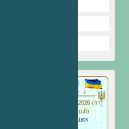
Бібліотека
Стоп булінг
Запобігання насильству