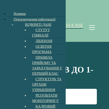
Відкрити Панель інструментів
Новини
П
Оприлюднення інформації
е
ВІДКРИТІ ДАНІ
ХОЛМКІВСЬКА ГІМНАЗІЯ
р
СТУТУТ
е
Homoki Gimnázium
ГІМНАЗІЇ
й
ЛІЦЕНЗІЯ
т
ОСВІТНЯ
и
ПРОГРАМА
д
ПРАВИЛА
о
ПРИЙОМУ ТА
к
НАБІР УЧНІВ ДО 1-
ЗАРАХУВАННЯ У
о
ПЕРШИЙ КЛАС
н
Х КЛАСІВ
СТРУКТУРА ТА
т
ОРГАНИ
е
УПРАВЛІННЯ
н
Головна
-
Новини
-
т
РЕЗУЛЬТАТИ
НАБІР УЧНІВ ДО 1-Х КЛАСІВ
у
МОНІТОРИНГУ
КАДРОВИЙ