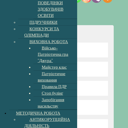
ПОВЕДІНКИ
ЗДОБУВАЧІВ
ОСВІТИ
ПІДРУЧНИКИ
КОНКУРСИ ТА
Навігація
ОЛІМПІАДИ
ВИХОВНА РОБОТА
Військо-
Відомості про школу
Патріотична гра
“Джура”
Майстер клас
Директор гімназії
Патріотичне
виховання
Правила ПДР
Режим та структура
Стоп булінг
Запобігання
насильству
Наші вчителі
МЕТОДИЧНА РОБОТА
АНТИКОРУПЦІЙНА
ДІЯЛЬНІСТЬ
Нова Українська Школа