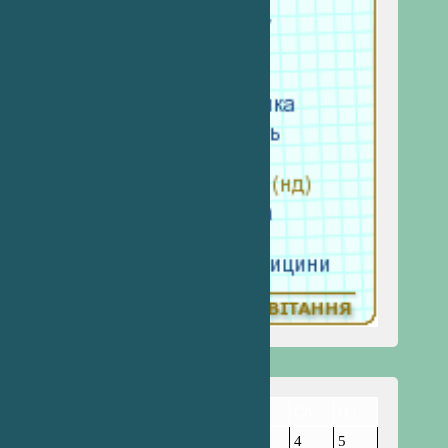
Пн
Вт
Ср
Чт
Пт
Сб
Нд
1
2
3
4
5