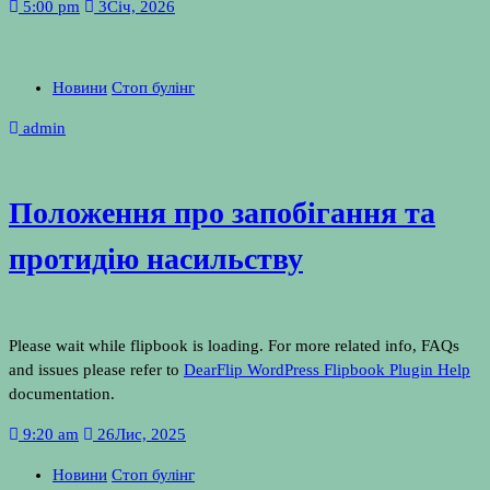
5:00 pm
3
Січ, 2026
Новини
Стоп булінг
admin
Положення про запобігання та
протидію насильству
Please wait while flipbook is loading. For more related info, FAQs
and issues please refer to
DearFlip WordPress Flipbook Plugin Help
documentation.
9:20 am
26
Лис, 2025
Новини
Стоп булінг