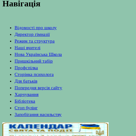
Навігація
Відомості про школу
Директор гімназії
Режим та структура
Наші вчителі
Нова Українська Школа
Пришкільний табір
Профспілка
Сторінка психолога
Для батьків
Попередня версія сайту
Харчування
Бібліотека
Стоп булінг
Запобігання насильству