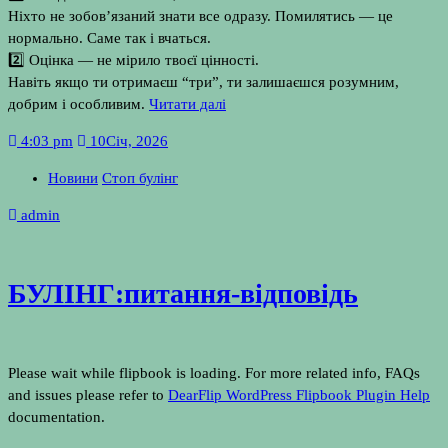
Ніхто не зобов’язаний знати все одразу. Помилятись — це
нормально. Саме так і вчаться.
2️⃣ Оцінка — не мірило твоєї цінності.
Навіть якщо ти отримаєш “три”, ти залишаєшся розумним,
добрим і особливим.
Читати далі
4:03 pm
10
Січ, 2026
Новини
Стоп булінг
admin
БУЛІНГ:питання-відповідь
Please wait while flipbook is loading. For more related info, FAQs
and issues please refer to
DearFlip WordPress Flipbook Plugin Help
documentation.