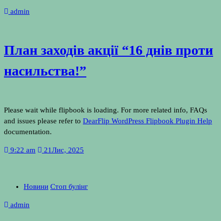
admin
План заходів акції “16 днів проти
насильства!”
Please wait while flipbook is loading. For more related info, FAQs
and issues please refer to
DearFlip WordPress Flipbook Plugin Help
documentation.
9:22 am
21
Лис, 2025
Новини
Стоп булінг
admin