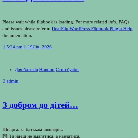
Please wait while flipbook is loading. For more related info, FAQs
and issues please refer to
DearFlip WordPress Flipbook Plugin Help
documentation.
5:24 pm
19
Січ, 2026
Для батьків
Новини
Стоп булінг
admin
З добром до дітей…
Шпаргалка батькам школярів:
1️⃣ Ти йдеш не змагатися, а навчатися.