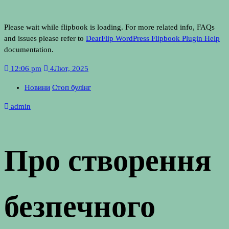
Please wait while flipbook is loading. For more related info, FAQs
and issues please refer to
DearFlip WordPress Flipbook Plugin Help
documentation.
12:06 pm
4
Лют, 2025
Новини
Стоп булінг
admin
Про створення
безпечного