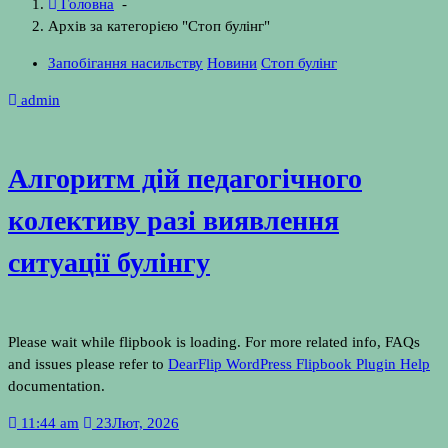
Головна
-
Архів за категорією "Стоп булінг"
Запобігання насильству
Новини
Стоп булінг
admin
Алгоритм дій педагогічного
колективу разі виявлення
ситуації булінгу
Please wait while flipbook is loading. For more related info, FAQs
and issues please refer to
DearFlip WordPress Flipbook Plugin Help
documentation.
11:44 am
23
Лют, 2026