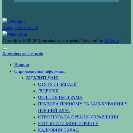
Погода на 2 тижні
Copyright © 2026 Холмківська гімназія | Powered by
Eduvert
Холмківська гімназія
Новини
Оприлюднення інформації
ВІДКРИТІ ДАНІ
СТУТУТ ГІМНАЗІЇ
ЛІЦЕНЗІЯ
ОСВІТНЯ ПРОГРАМА
ПРАВИЛА ПРИЙОМУ ТА ЗАРАХУВАННЯ У
ПЕРШИЙ КЛАС
СТРУКТУРА ТА ОРГАНИ УПРАВЛІННЯ
РЕЗУЛЬТАТИ МОНІТОРИНГУ
КАДРОВИЙ СКЛАД