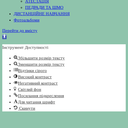
АТЕСТАЦІЯ
ПЕДРАДИ ТА ШМО
ДИСТАНЦІЙНЕ НАВЧАННЯ
Фотоальбоми
Перейти до вмісту
Відкрити
Панель
Інструмент Доступності
інструментів
Збільшити розмір тексту
Зменшити розмір тексту
Відтінки сірого
Високий контраст
Негативний контраст
Світлий фон
Посилання підкреслення
Для читання шрифт
Скинути