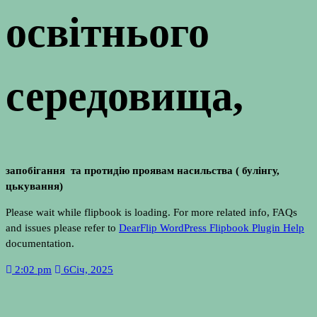
освітнього
середовища,
запобігання та протидію проявам насильства ( булінгу,
цькування)
Please wait while flipbook is loading. For more related info, FAQs
and issues please refer to
DearFlip WordPress Flipbook Plugin Help
documentation.
2:02 pm
6
Січ, 2025