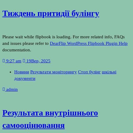
Тиждень притидії булінгу
Please wait while flipbook is loading. For more related info, FAQs
and issues please refer to
DearFlip WordPress Flipbook Plugin Help
documentation.
9:27 am
19
Вер, 2025
Новини
Результати моніторингу
Стоп булінг
шкільні
документи
admin
Результата внутрішнього
самооцінювання