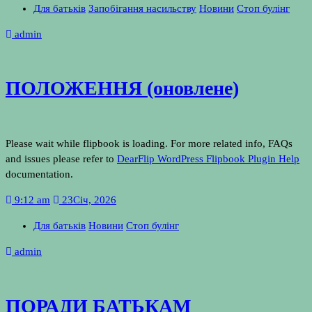
Для батьків
Запобігання насильству
Новини
Стоп булінг
admin
ПОЛОЖЕННЯ (оновлене)
Please wait while flipbook is loading. For more related info, FAQs
and issues please refer to
DearFlip WordPress Flipbook Plugin Help
documentation.
9:12 am
23
Січ, 2026
Для батьків
Новини
Стоп булінг
admin
ПОРАДИ БАТЬКАМ