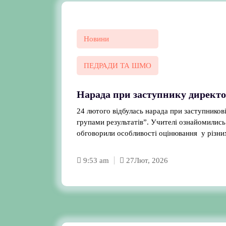
Новини
ПЕДРАДИ ТА ШМО
Нарада при заступнику директ
24 лютого відбулась нарада при заступников
групами результатів”. Учителі ознайомились 
обговорили особливості оці
9:53 am
27
Лют, 2026