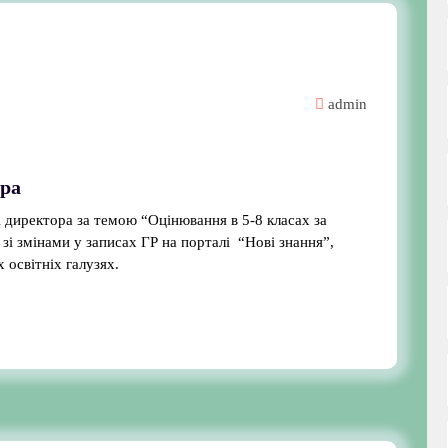
admin
ора
і директора за темою “Оцінювання в 5-8 класах за
зі змінами у записах ГР на порталі “Нові знання”,
нювання у різних освітніх галузях.