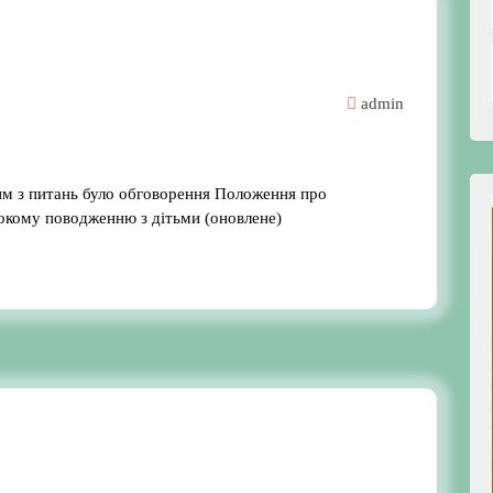
admin
им з питань було обговорення Положення про
токому поводженню з дітьми (оновлене)