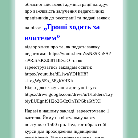
обласної військової адміністрації нагадує
про важливість залучення педагогічних
працівників до реєстрації та подачі заявок
„Гроші ходять за
на пілот
вчителем”
.
відеоролики про те, як подати заявку
педагогам: https://youtu.be/uZssN85KaSA?
si=R3iJsKZ0I8TBEvaO та як
зареєструватись закладам освіти:
https://youtu.be/dL1waYDHiH8?
si=egWg5Fo_5FgkVdXh
Відео для скачування доступні тут:
https://drive.google.com/drive/u/1/folders/12y
biyEUEgnf9H2o2GCzOnTsPGba6tYXI
Наразі в нашому закладі зареєструвано 1
вчителя. Йому на віртуальну карту
поступило 1500 грн. Педагог обрав собі
курси для проходження підвищення