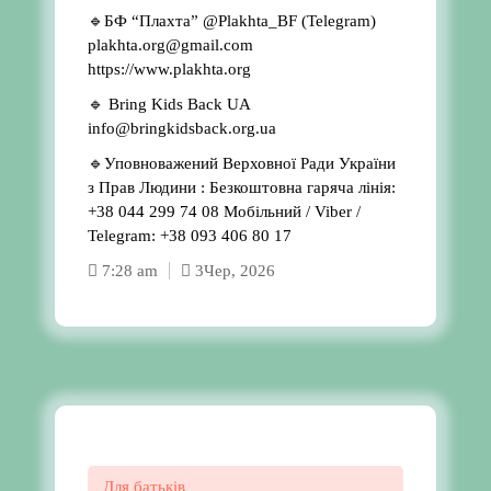
🔹БФ “Плахта” @Plakhta_BF (Telegram)
plakhta.org@gmail.com
https://www.plakhta.org
🔹 Bring Kids Back UA
info@bringkidsback.org.ua
🔹Уповноважений Верховної Ради України
з Прав Людини : Безкоштовна гаряча лінія:
+38 044 299 74 08 Мобільний / Viber /
Telegram: +38 093 406 80 17
7:28 am
3
Чер, 2026
Для батьків