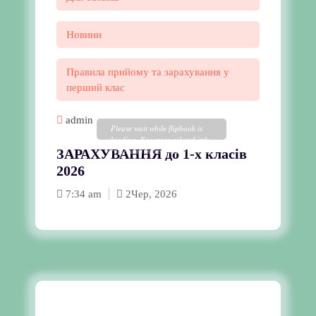
Новини
Правила прийому та зарахування у
перший клас
admin
Please wait while flipbook is
loading. For more related info,
ЗАРАХУВАННЯ до 1-х класів
FAQs and issues please refer to
DearFlip WordPress Flipbook
2026
Plugin Help
documentation.
7:34 am
2
Чер, 2026