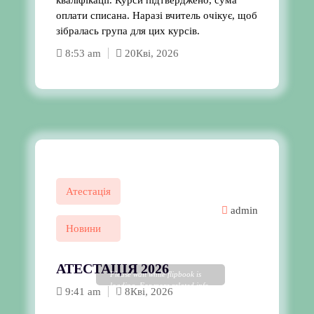
кваліфікації. Курси підтверджено, сума
оплати списана. Наразі вчитель очікує, щоб
зібралась група для цих курсів.
8:53 am
20
Кві, 2026
Атестація
admin
Новини
АТЕСТАЦІЯ 2026
Please wait while flipbook is
loading. For more related info,
9:41 am
8
Кві, 2026
FAQs and issues please refer to
DearFlip WordPress Flipbook