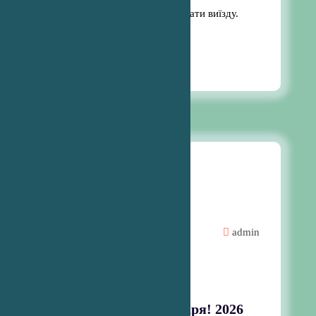
Умови вступу залежать від дати виїзду.
Читати далі
7:43 am
1
Тра, 2026
Для батьків
Новини
admin
Творчі роботи учнів
Ми – нащадки Кобзаря! 2026