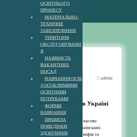
ОСВІТНЬОГО
ПРОЦЕСУ
МАТЕРІАЛЬНО-
ТЕХНІЧНЕ
ЗАБЕЗПЕЧЕННЯ
ТЕРИТОРІЯ
ОБСЛУГОВУВАНН
Я
НАЯВНІСТЬ
ВАКАНТНИХ
Для батьків
ПОСАД
НАВЧАННЯ ОСІБ
admin
З ОСОБЛИМИМИ
Новини
ОСВІТНІМИ
ПОТРЕБАМИ
5 міфів щодо вступу в Україні
ФОРМИ
для молоді з ТОТ
НАВЧАННЯ
ПРАВИЛА
Навколо вступу молоді з тимчасово
ПОВЕДІНКИ
окупованих територій до українських
ЗДОБУВАЧІВ
закладів освіти існує чимало міфів та