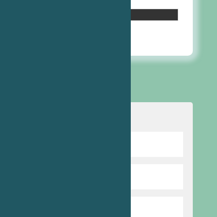
https://fex.net/uk/s/dedocma 
10:51 am
10
Бер, 2026
Навігація
Відомості про школу
Директор гімназії
Режим та структура