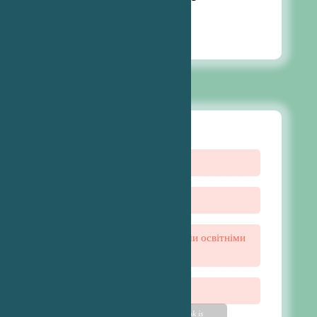
11:40 am
20
Кві, 2026
Бібліотека
Для батьків
Навчання осіб з особливими освітніми
потребами
Підручники
Please wait while flipbook is