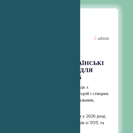
Для батьків
admin
Новини
ПРО ВСТУП В УКРАЇНСЬКІ
ЗАКЛАДИ ОСВІТИ ДЛЯ
МОЛОДІ З ТОТ 2026
Україна чекає на дітей і молодь з
тимчасово окупованих територій і створює
умови, щоб цей шлях був реальним,
доступним і безпечним.
Зібрали ключове: як вступити у 2026 році,
які діють пільги для вступників із ТОТ, та
як працює квота-2.