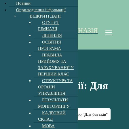
Новини
Оприлюднення інформації
Відкрити Панель інструментів
ВІДКРИТІ ДАНІ
П
СТУТУТ
е
ГІМНАЗІЇ
ХОЛМКІВСЬКА ГІМНАЗІЯ
р
ЛІЦЕНЗІЯ
е
Homoki Gimnázium
ОСВІТНЯ
й
ПРОГРАМА
т
ПРАВИЛА
и
ПРИЙОМУ ТА
д
ЗАРАХУВАННЯ У
о
ПЕРШИЙ КЛАС
к
СТРУКТУРА ТА
о
Архів категорії: Для
ОРГАНИ
н
УПРАВЛІННЯ
т
батьків
РЕЗУЛЬТАТИ
е
МОНІТОРИНГУ
н
т
КАДРОВИЙ
Головна
-
Архів за категорією "Для батьків"
у
СКЛАД
МОВА