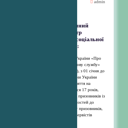
admin
Новини
Ужгородський районний
територіальний центр
комплектування та соціальної
підтримки інформує:
Відповідно до ст.14 Закону України «Про
військовий обов’язок і військову службу»
(зі змінами та доповненнями), з 01 січня до
31 липня 2026 року громадяни України
чоловічої статі, яким у рік взяття на
військовий облік виповнюється 17 років,
беруться на військовий облік призовників із
внесенням відповідних відомостей до
Єдиного державного реєстру призовників,
військовозобов’язаних та резервістів
шляхом:
Читати далі