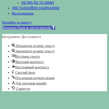
ПЕДРАДИ ТА ШМО
ДИСТАНЦІЙНЕ НАВЧАННЯ
Фотоальбоми
Перейти до вмісту
Відкрити Панель інструментів
Інструмент Доступності
Збільшити розмір тексту
Зменшити розмір тексту
Відтінки сірого
Високий контраст
Негативний контраст
Світлий фон
Посилання підкреслення
Для читання шрифт
Скинути