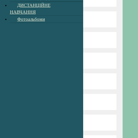
ДИСТАНЦІЙНЕ
НАВЧАННЯ
Фотоальбоми
Режим та структура
Наші вчителі
Нова Українська Школа
Пришкільний табір
Профспілка
Сторінка психолога