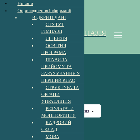
Новини
Оприлюднення інформації
ВІДКРИТІ ДАНІ
П
СТУТУТ
е
ГІМНАЗІЇ
ХОЛМКІВСЬКА ГІМНАЗІЯ
р
ЛІЦЕНЗІЯ
е
Homoki Gimnázium
ОСВІТНЯ
й
ПРОГРАМА
т
ПРАВИЛА
и
ПРИЙОМУ ТА
д
ЗАРАХУВАННЯ У
о
ПЕРШИЙ КЛАС
к
СТРУКТУРА ТА
о
ОРГАНИ
н
УПРАВЛІННЯ
т
РЕЗУЛЬТАТИ
е
Головна
-
дистанційне навчання
-
МОНІТОРИНГУ
н
т
КАДРОВИЙ
у
СКЛАД
МОВА