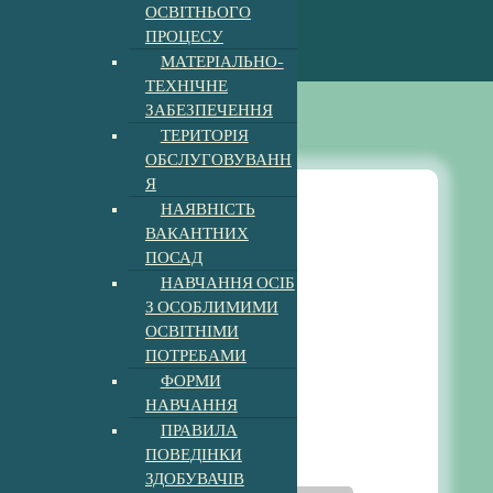
ОСВІТНЬОГО
ПРОЦЕСУ
МАТЕРІАЛЬНО-
ТЕХНІЧНЕ
ЗАБЕЗПЕЧЕННЯ
ТЕРИТОРІЯ
ОБСЛУГОВУВАНН
Я
НАЯВНІСТЬ
ВАКАНТНИХ
дистанційне навчання
ПОСАД
НАВЧАННЯ ОСІБ
З ОСОБЛИМИМИ
Методична робота
ОСВІТНІМИ
ПОТРЕБАМИ
Новини
ФОРМИ
НАВЧАННЯ
Опубліковано
admin
ПРАВИЛА
ПОВЕДІНКИ
4:53 pm
24, Лют, 2025
ЗДОБУВАЧІВ