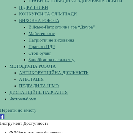
ПРАВИЛА ПОВЕДІНКИ ЗДОБУВАЧІВ ОСВІТИ
ПІДРУЧНИКИ
КОНКУРСИ ТА ОЛІМПІАДИ
ВИХОВНА РОБОТА
Військо-Патріотична гра “Джура”
Майстер клас
Патріотичне виховання
Правила ПДР
Стоп булінг
Запобігання насильству
МЕТОДИЧНА РОБОТА
АНТИКОРУПЦІЙНА ДІЯЛЬНІСТЬ
АТЕСТАЦІЯ
ПЕДРАДИ ТА ШМО
ДИСТАНЦІЙНЕ НАВЧАННЯ
Фотоальбоми
Перейти до вмісту
В
і
Інструмент Доступності
д
Збільшити розмір тексту