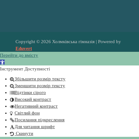
Copyright © 2026 Холмківська гімназія | Powered by
Eduvert
Перейти до вмісту
В
і
Інструмент Доступності
д
Збільшити розмір тексту
к
Зменшити розмір тексту
р
Відтінки сірого
и
Високий контраст
т
Негативний контраст
и
Світлий фон
П
Посилання підкреслення
а
Для читання шрифт
н
Скинути
е