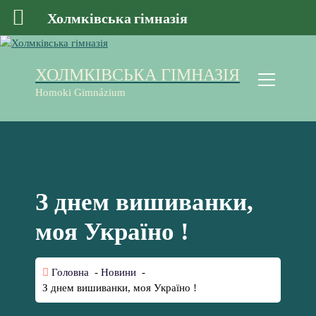
Холмківська гімназія
П
е
ХОЛМКІВСЬКА ГІМНАЗІЯ
р
е
Homoki Gimnázium
й
т
и
д
о
к
З днем вишиванки,
о
н
моя Україно !
т
е
н
Головна
-
Новини
-
т
З днем вишиванки, моя Україно !
у