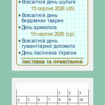
Пн
Вт
Ср
Чт
Пт
Сб
Нд
1
2
3
4
5
6
7
8
9
10