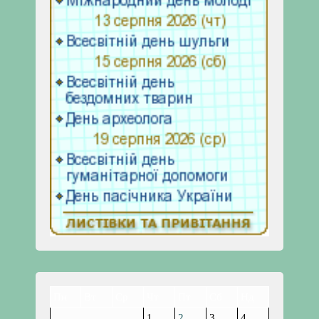
Пн
Вт
Ср
Чт
Пт
Сб
Нд
1
2
3
4