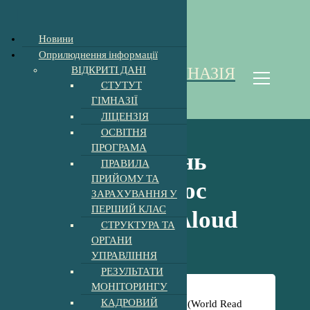
Відкрити Панель інструментів
Новини
П
Оприлюднення інформації
е
ВІДКРИТІ ДАНІ
ХОЛМКІВСЬКА ГІМНАЗІЯ
р
СТУТУТ
е
Homoki Gimnázium
ГІМНАЗІЇ
й
ЛІЦЕНЗІЯ
т
ОСВІТНЯ
и
ПРОГРАМА
д
Всесвітній день
ПРАВИЛА
о
ПРИЙОМУ ТА
к
читання вголос
ЗАРАХУВАННЯ У
о
ПЕРШИЙ КЛАС
н
(World Read Aloud
СТРУКТУРА ТА
т
ОРГАНИ
е
Day).
УПРАВЛІННЯ
н
т
РЕЗУЛЬТАТИ
у
МОНІТОРИНГУ
Головна
-
Новини
-
КАДРОВИЙ
Всесвітній день читання вголос (World Read