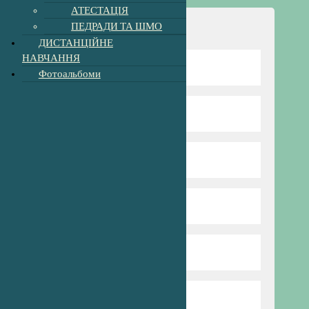
АТЕСТАЦІЯ
ПЕДРАДИ ТА ШМО
Навігація
ДИСТАНЦІЙНЕ
НАВЧАННЯ
Відомості про школу
Фотоальбоми
Директор гімназії
Режим та структура
Наші вчителі
Нова Українська Школа
Пришкільний табір