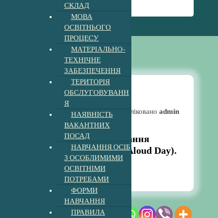
СКЛАД
Aloud Day).
МОВА
ОСВІТНЬОГО
ПРОЦЕСУ
МАТЕРІАЛЬНО-
ТЕХНІЧНЕ
ЗАБЕЗПЕЧЕННЯ
ТЕРИТОРІЯ
ОБСЛУГОВУВАНН
Я
Новини
Опубліковано
admin
НАЯВНІСТЬ
ВАКАНТНИХ
ПОСАД
Всесвітній день читання
НАВЧАННЯ ОСІБ
вголос (World Read Aloud Day).
З ОСОБЛИМИМИ
12:55 pm
8, Лют, 2024
ОСВІТНІМИ
ПОТРЕБАМИ
ФОРМИ
НАВЧАННЯ
Щорічно у першу
ПРАВИЛА