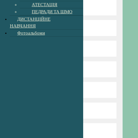
АТЕСТАЦІЯ
Нова Українська Школа
ПЕДРАДИ ТА ШМО
ДИСТАНЦІЙНЕ
НАВЧАННЯ
Пришкільний табір
Фотоальбоми
Профспілка
Сторінка психолога
Для батьків
Попередня версія сайту
Харчування