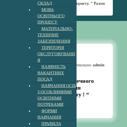
СКЛАД
7 лютого – День безпечного Інтернету. ” Разом
МОВА
для найкращого інтернету ! “
ОСВІТНЬОГО
ПРОЦЕСУ
МАТЕРІАЛЬНО-
ТЕХНІЧНЕ
ЗАБЕЗПЕЧЕННЯ
ТЕРИТОРІЯ
ОБСЛУГОВУВАНН
Я
Новини
Опубліковано
admin
НАЯВНІСТЬ
ВАКАНТНИХ
ПОСАД
7 лютого – День безпечного
НАВЧАННЯ ОСІБ
Інтернету. ” Разом для
З ОСОБЛИМИМИ
найкращого інтернету ! “
ОСВІТНІМИ
12:31 pm
ПОТРЕБАМИ
6, Лют, 2024
ФОРМИ
НАВЧАННЯ
ПРАВИЛА