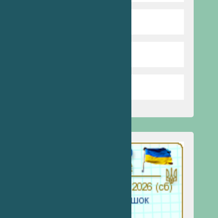
Бібліотека
Стоп булінг
Запобігання насильству