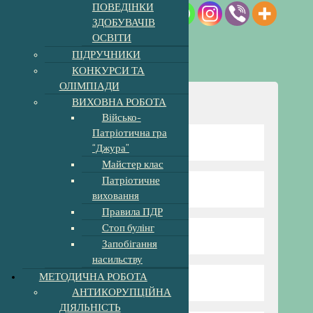
ПОВЕДІНКИ
ЗДОБУВАЧІВ
ОСВІТИ
ПІДРУЧНИКИ
КОНКУРСИ ТА
ОЛІМПІАДИ
ВИХОВНА РОБОТА
Навігація
Військо-
Патріотична гра
Відомості про школу
“Джура”
Майстер клас
Патріотичне
Директор гімназії
виховання
Правила ПДР
Стоп булінг
Режим та структура
Запобігання
насильству
МЕТОДИЧНА РОБОТА
Наші вчителі
АНТИКОРУПЦІЙНА
ДІЯЛЬНІСТЬ