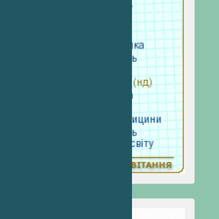
Пн
Вт
Ср
Чт
Пт
Сб
Нд