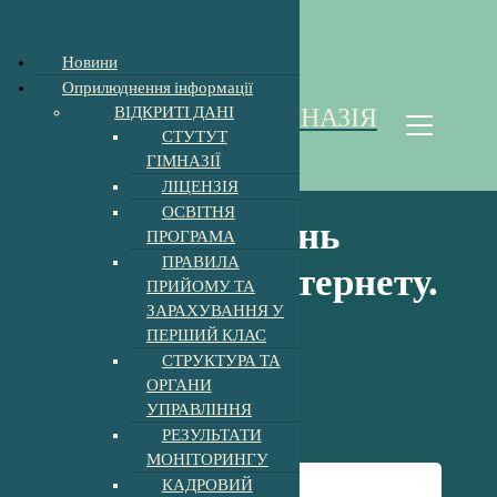
Відкрити Панель інструментів
Новини
П
Оприлюднення інформації
е
ВІДКРИТІ ДАНІ
ХОЛМКІВСЬКА ГІМНАЗІЯ
р
СТУТУТ
е
Homoki Gimnázium
ГІМНАЗІЇ
й
ЛІЦЕНЗІЯ
т
ОСВІТНЯ
и
7 лютого – День
ПРОГРАМА
д
ПРАВИЛА
о
безпечного Інтернету.
ПРИЙОМУ ТА
к
ЗАРАХУВАННЯ У
о
” Разом для
ПЕРШИЙ КЛАС
н
СТРУКТУРА ТА
т
найкращого
ОРГАНИ
е
УПРАВЛІННЯ
н
інтернету ! “
т
РЕЗУЛЬТАТИ
у
МОНІТОРИНГУ
КАДРОВИЙ
Головна
-
Новини
-