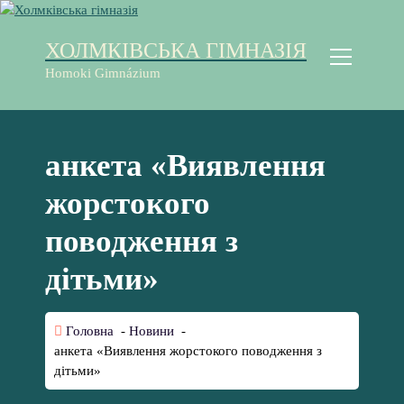
П
е
ХОЛМКІВСЬКА ГІМНАЗІЯ
р
е
Homoki Gimnázium
й
т
и
д
анкета «Виявлення
о
к
жорстокого
о
н
поводження з
т
е
дітьми»
н
т
у
Головна
-
Новини
-
анкета «Виявлення жорстокого поводження з
дітьми»