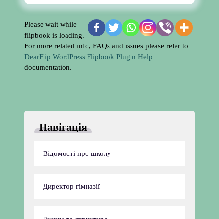
Please wait while
flipbook is loading.
For more related info, FAQs and issues please refer to
DearFlip WordPress Flipbook Plugin Help
documentation.
Навігація
Відомості про школу
Директор гімназії