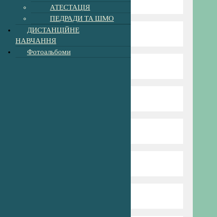
Директор гімназії
АТЕСТАЦІЯ
ПЕДРАДИ ТА ШМО
ДИСТАНЦІЙНЕ
Режим та структура
НАВЧАННЯ
Фотоальбоми
Наші вчителі
Нова Українська Школа
Пришкільний табір
Профспілка
Сторінка психолога