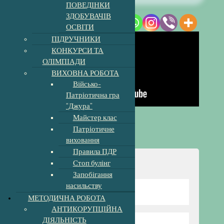
ПОВЕДІНКИ
ЗДОБУВАЧІВ
ОСВІТИ
ПІДРУЧНИКИ
КОНКУРСИ ТА
ОЛІМПІАДИ
ВИХОВНА РОБОТА
Військо-
Патріотична гра
“Джура”
Майстер клас
Патріотичне
виховання
Правила ПДР
Стоп булінг
Навігація
Запобігання
насильству
Відомості про школу
МЕТОДИЧНА РОБОТА
АНТИКОРУПЦІЙНА
ДІЯЛЬНІСТЬ