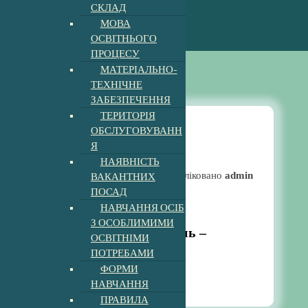
СКЛАД
МОВА
ОСВІТНЬОГО
ПРОЦЕСУ
МАТЕРІАЛЬНО-
ТЕХНІЧНЕ
ЗАБЕЗПЕЧЕННЯ
ТЕРИТОРІЯ
ОБСЛУГОВУВАНН
Я
Майстер клас
НАЯВНІСТЬ
ВАКАНТНИХ
Опубліковано
admin
ПОСАД
Новини
НАВЧАННЯ ОСІБ
З ОСОБЛИМИМИ
Майстер-клас:” Осінь –
ОСВІТНІМИ
чарівниця”
ПОТРЕБАМИ
ФОРМИ
9:13 am
5, Жов, 2023
НАВЧАННЯ
ПРАВИЛА