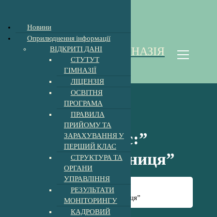
Відкрити Панель інструментів
Новини
П
Оприлюднення інформації
е
ВІДКРИТІ ДАНІ
ХОЛМКІВСЬКА ГІМНАЗІЯ
р
СТУТУТ
е
Homoki Gimnázium
ГІМНАЗІЇ
й
ЛІЦЕНЗІЯ
т
ОСВІТНЯ
и
ПРОГРАМА
д
ПРАВИЛА
о
ПРИЙОМУ ТА
к
Майстер-клас:”
ЗАРАХУВАННЯ У
о
ПЕРШИЙ КЛАС
н
Осінь – чарівниця”
СТРУКТУРА ТА
т
ОРГАНИ
е
УПРАВЛІННЯ
н
Головна
-
Майстер клас
-
т
РЕЗУЛЬТАТИ
Майстер-клас:” Осінь – чарівниця”
у
МОНІТОРИНГУ
КАДРОВИЙ