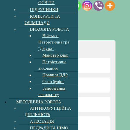
ОСВІТИ
ПІДРУЧНИКИ
КОНКУРСИ ТА
ОЛІМПІАДИ
ВИХОВНА РОБОТА
Військо-
Патріотична гра
“Джура”
Навігація
Майстер клас
Патріотичне
Відомості про школу
виховання
Правила ПДР
Стоп булінг
Директор гімназії
Запобігання
насильству
МЕТОДИЧНА РОБОТА
Режим та структура
АНТИКОРУПЦІЙНА
ДІЯЛЬНІСТЬ
АТЕСТАЦІЯ
Наші вчителі
ПЕДРАДИ ТА ШМО