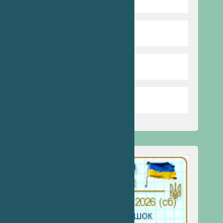
Харчування
Бібліотека
Стоп булінг
Запобігання насильству