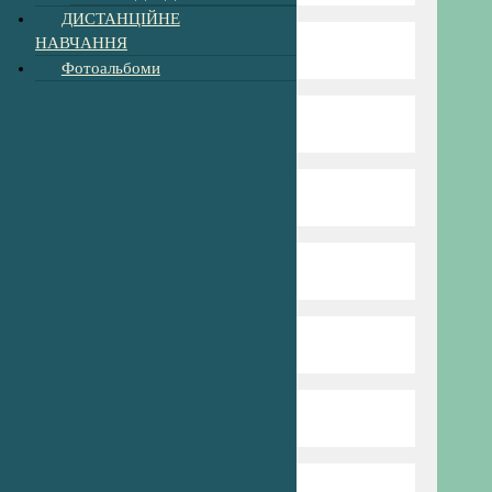
ДИСТАНЦІЙНЕ
НАВЧАННЯ
Нова Українська Школа
Фотоальбоми
Пришкільний табір
Профспілка
Сторінка психолога
Для батьків
Попередня версія сайту