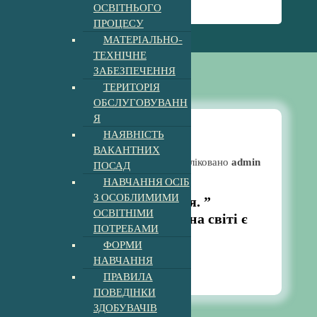
ОСВІТНЬОГО
світі є …”
ПРОЦЕСУ
МАТЕРІАЛЬНО-
ТЕХНІЧНЕ
ЗАБЕЗПЕЧЕННЯ
ТЕРИТОРІЯ
ОБСЛУГОВУВАНН
Я
НАЯВНІСТЬ
ВАКАНТНИХ
Новини
Опубліковано
admin
ПОСАД
НАВЧАННЯ ОСІБ
З ОСОБЛИМИМИ
Свято до дня вчителя. ”
ОСВІТНІМИ
Спасибі Вам, що Ви на світі є
ПОТРЕБАМИ
…”
ФОРМИ
5:09 pm
НАВЧАННЯ
2, Жов, 2023
ПРАВИЛА
ПОВЕДІНКИ
ЗДОБУВАЧІВ