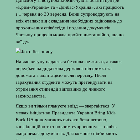
Допомогу зі вступом забезпечують освітні центри
«Крим-Україна» та «Донбас-Україна», які працюють
з 1 червня до 30 вересня. Вони супроводжують на
всіх етапах: від складання необхідних оцінювань до
проходження співбесіди і подання документів.
Частину процесів можна пройти дистанційно, ще до
виїзду.
На час вступу надається безоплатне житло, а також
передбачена додаткова державна підтримка та
допомога з адаптацією після переїзду. Після
зарахування студенти можуть претендувати на
отримання стипендії відповідно до чинного
законодавства.
Якщо ви тільки плануєте виїзд — звертайтеся. У
межах ініціативи Президента України Bring Kids
Back UA допомагають виїхати безкоштовно,
конфіденційно та з повним супроводом — навіть
якщо немає документів. Для кожного підбирають