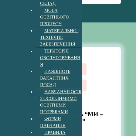
СКЛАД
МОВА
ОСВІТНЬОГО
ПРОЦЕСУ
МАТЕРІАЛЬНО-
ТЕХНІЧНЕ
ЗАБЕЗПЕЧЕННЯ
ТЕРИТОРІЯ
ОБСЛУГОВУВАНН
Я
Антикорупційна діяльність
НАЯВНІСТЬ
ВАКАНТНИХ
ПОСАД
Новини
НАВЧАННЯ ОСІБ
З ОСОБЛИМИМИ
Опубліковано
admin
ОСВІТНІМИ
ПОТРЕБАМИ
ВИХОВНА ГОДИНА “МИ –
ФОРМИ
ПРОТИ КОРУПЦІЇ!”
НАВЧАННЯ
9:51 am
17, Гру, 2025
ПРАВИЛА