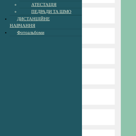
АТЕСТАЦІЯ
ПЕДРАДИ ТА ШМО
Директор гімназії
ДИСТАНЦІЙНЕ
НАВЧАННЯ
Фотоальбоми
Режим та структура
Наші вчителі
Нова Українська Школа
Пришкільний табір
Профспілка