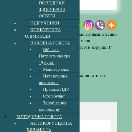
ПОВЕДІНКИ
ЗДОБУВАЧІВ
ОСВІТИ
ПІДРУЧНИКИ
КОНКУРСИ ТА
10 грудня 2025 року у Холмківській гімназії класний
ОЛІМПІАДИ
керівник Жоффчак Клара провела урок
ВИХОВНА РОБОТА
антикорупційної тематики ” Ми- проти корупції !”
Військо-
для учнів 5-9 класів.
Патріотична гра
“Джура”
Майстер клас
Патріотичне
виховання
Правила ПДР
Стоп булінг
Запобігання
насильству
Навігація
МЕТОДИЧНА РОБОТА
АНТИКОРУПЦІЙНА
Відомості про школу
ДІЯЛЬНІСТЬ