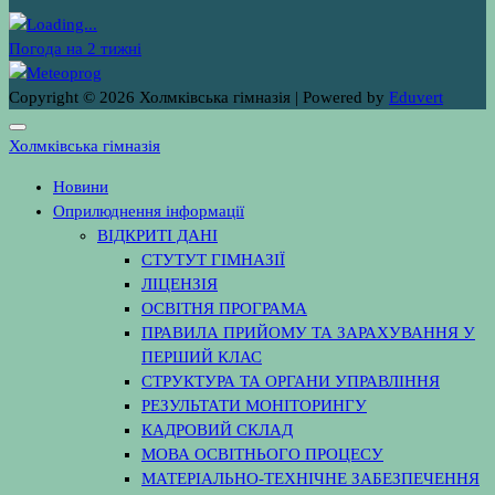
Погода на 2 тижні
Copyright © 2026 Холмківська гімназія | Powered by
Eduvert
Холмківська гімназія
Новини
Оприлюднення інформації
ВІДКРИТІ ДАНІ
СТУТУТ ГІМНАЗІЇ
ЛІЦЕНЗІЯ
ОСВІТНЯ ПРОГРАМА
ПРАВИЛА ПРИЙОМУ ТА ЗАРАХУВАННЯ У
ПЕРШИЙ КЛАС
СТРУКТУРА ТА ОРГАНИ УПРАВЛІННЯ
РЕЗУЛЬТАТИ МОНІТОРИНГУ
КАДРОВИЙ СКЛАД
МОВА ОСВІТНЬОГО ПРОЦЕСУ
МАТЕРІАЛЬНО-ТЕХНІЧНЕ ЗАБЕЗПЕЧЕННЯ