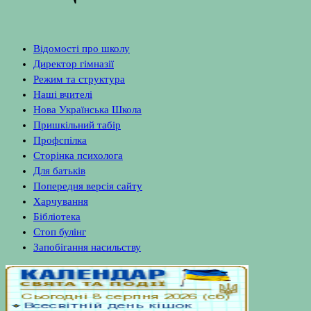
Відомості про школу
Директор гімназії
Режим та структура
Наші вчителі
Нова Українська Школа
Пришкільний табір
Профспілка
Сторінка психолога
Для батьків
Попередня версія сайту
Харчування
Бібліотека
Стоп булінг
Запобігання насильству