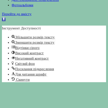
Фотоальбоми
Перейти до вмісту
Відкрити
Панель
Інструмент Доступності
інструментів
Збільшити розмір тексту
Зменшити розмір тексту
Відтінки сірого
Високий контраст
Негативний контраст
Світлий фон
Посилання підкреслення
Для читання шрифт
Скинути