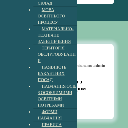
СКЛАД
МОВА
ОСВІТНЬОГО
ПРОЦЕСУ
МАТЕРІАЛЬНО-
ТЕХНІЧНЕ
ЗАБЕЗПЕЧЕННЯ
ТЕРИТОРІЯ
ОБСЛУГОВУВАНН
Я
Новини
Опубліковано
admin
НАЯВНІСТЬ
ВАКАНТНИХ
ПОСАД
«Безпечне дитинство з
НАВЧАННЯ ОСІБ
поліцейським офіцером
З ОСОБЛИМИМИ
громади»
ОСВІТНІМИ
7:49 pm
ПОТРЕБАМИ
28, Тра, 2025
ФОРМИ
НАВЧАННЯ
ПРАВИЛА