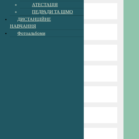
АТЕСТАЦІЯ
Режим та структура
ПЕДРАДИ ТА ШМО
ДИСТАНЦІЙНЕ
НАВЧАННЯ
Наші вчителі
Фотоальбоми
Нова Українська Школа
Пришкільний табір
Профспілка
Сторінка психолога
Для батьків