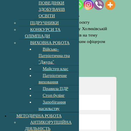
ПОВЕДІНКИ
«Безпечне
ЗДОБУВАЧІВ
дитинство з
ОСВІТИ
поліцейським офіцером громади»
З нагоди 7-ї річниці створення проєкту
ПІДРУЧНИКИ
«Поліцейський офіцер громади» у Холмківській
КОНКУРСИ ТА
гімназії відбувся конкурс малюнків на тему
ОЛІМПІАДИ
«Безпечне дитинство з поліцейським офіцером
ВИХОВНА РОБОТА
громади».
Військо-
Патріотична гра
“Джура”
Майстер клас
Патріотичне
виховання
Навігація
Правила ПДР
Стоп булінг
Запобігання
Відомості про школу
насильству
МЕТОДИЧНА РОБОТА
АНТИКОРУПЦІЙНА
Директор гімназії
ДІЯЛЬНІСТЬ