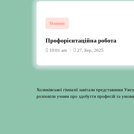
Новини
Профорієнтаційна робота
10:01 am
27, Бер, 2025
Холмківської гімназії завітали представники Ужг
розповіли учням про здобуття професій та умови 