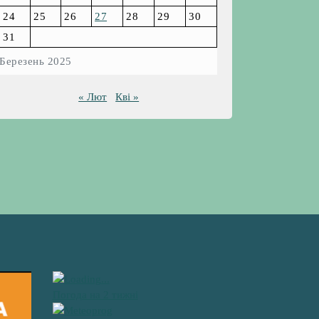
24
25
26
27
28
29
30
31
Березень 2025
« Лют
Кві »
Погода на 2 тижні