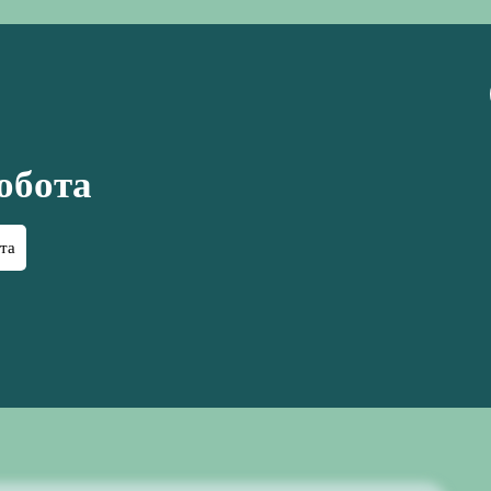
обота
та