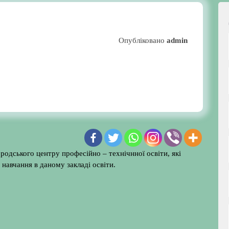
Опубліковано
admin
ородського центру професійно – технічнної освіти, які
навчання в даному закладі освіти.