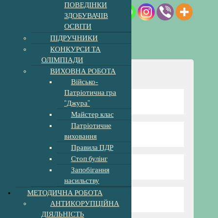
ПОВЕДІНКИ
ЗДОБУВАЧІВ
ОСВІТИ
ПІДРУЧНИКИ
КОНКУРСИ ТА
ОЛІМПІАДИ
ВИХОВНА РОБОТА
Навігація
Військо-
Патріотична гра
Відомості про школу
“Джура”
Майстер клас
Патріотичне
Директор гімназії
виховання
Правила ПДР
Стоп булінг
Режим та структура
Запобігання
насильству
МЕТОДИЧНА РОБОТА
Наші вчителі
АНТИКОРУПЦІЙНА
ДІЯЛЬНІСТЬ