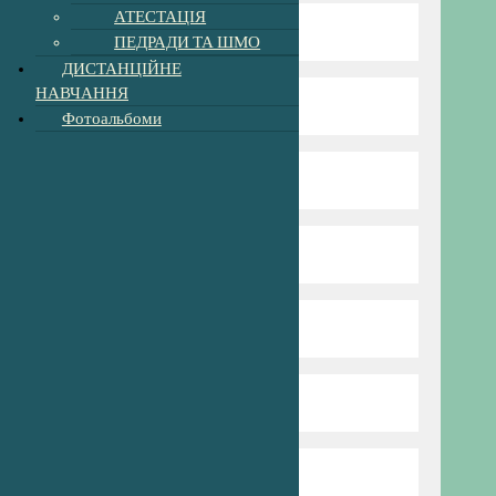
АТЕСТАЦІЯ
Нова Українська Школа
ПЕДРАДИ ТА ШМО
ДИСТАНЦІЙНЕ
НАВЧАННЯ
Пришкільний табір
Фотоальбоми
Профспілка
Сторінка психолога
Для батьків
Попередня версія сайту
Харчування