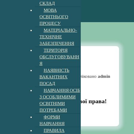
СКЛАД
МОВА
ОСВІТНЬОГО
ПРОЦЕСУ
МАТЕРІАЛЬНО-
ТЕХНІЧНЕ
ЗАБЕЗПЕЧЕННЯ
ТЕРИТОРІЯ
ОБСЛУГОВУВАНН
Я
Новини
НАЯВНІСТЬ
ВАКАНТНИХ
Опубліковано
admin
ПОСАД
Стоп булінг
НАВЧАННЯ ОСІБ
З ОСОБЛИМИМИ
Кожна дитина має свої права!
ОСВІТНІМИ
ПОТРЕБАМИ
11:29 am
16, Гру, 2024
ФОРМИ
НАВЧАННЯ
ПРАВИЛА