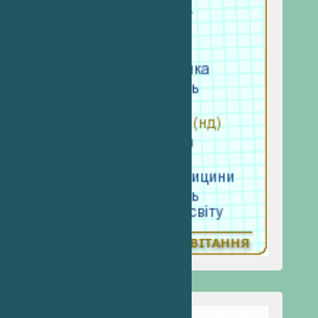
Пн
Вт
Ср
Чт
Пт
Сб
Нд