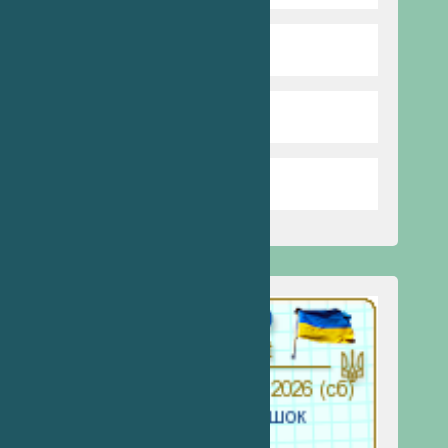
Бібліотека
Стоп булінг
Запобігання насильству