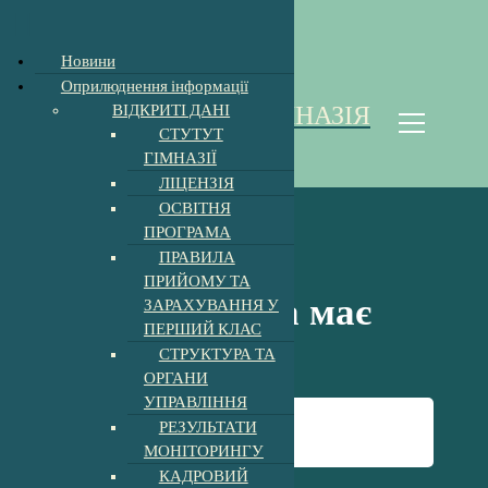
Новини
П
Оприлюднення інформації
е
ВІДКРИТІ ДАНІ
ХОЛМКІВСЬКА ГІМНАЗІЯ
р
СТУТУТ
е
Homoki Gimnázium
ГІМНАЗІЇ
й
ЛІЦЕНЗІЯ
т
ОСВІТНЯ
и
ПРОГРАМА
д
ПРАВИЛА
о
ПРИЙОМУ ТА
к
Кожна дитина має
ЗАРАХУВАННЯ У
о
ПЕРШИЙ КЛАС
н
свої права!
СТРУКТУРА ТА
т
ОРГАНИ
е
УПРАВЛІННЯ
н
Головна
-
Новини
-
т
РЕЗУЛЬТАТИ
Кожна дитина має свої права!
у
МОНІТОРИНГУ
КАДРОВИЙ