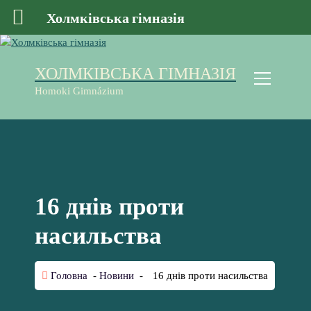
Холмківська гімназія
П
е
ХОЛМКІВСЬКА ГІМНАЗІЯ
р
е
Homoki Gimnázium
й
т
и
д
о
к
о
16 днів проти
н
т
насильства
е
н
т
Головна
-
Новини
-
16 днів проти насильства
у