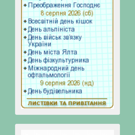
Пн
Вт
Ср
Чт
Пт
Сб
Нд