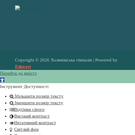
Погода на 2 тижні
Copyright © 2026 Холмківська гімназія | Powered by
Eduvert
Перейти до вмісту
В
і
Інструмент Доступності
д
Збільшити розмір тексту
к
Зменшити розмір тексту
р
Відтінки сірого
и
Високий контраст
т
Негативний контраст
и
Світлий фон
П