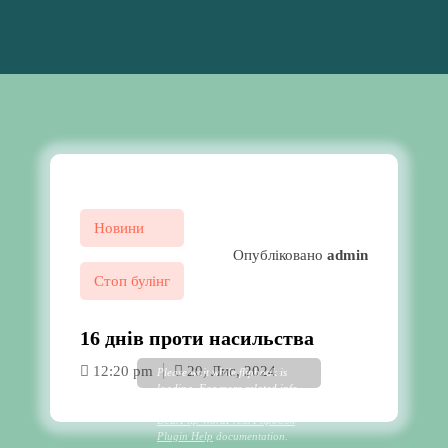
Новини
Опубліковано
admin
Стоп булінг
16 днів проти насильства
12:20 pm
20, Лис, 2024
Please wait while flipbook is
loading. For more related info,
FAQs and issues please refer to
DearFlip WordPress Flipbook
Plugin Help
documentation.