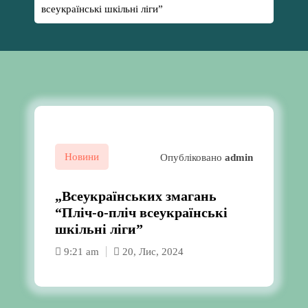
всеукраїнські шкільні ліги”
Новини
Опубліковано
admin
„Всеукраїнських змагань
“Пліч-о-пліч всеукраїнські
шкільні ліги”
9:21 am
20, Лис, 2024