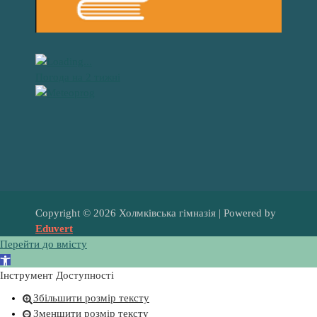
Погода на 2 тижні
Copyright © 2026 Холмківська гімназія | Powered by
Eduvert
Перейти до вмісту
В
і
Інструмент Доступності
д
Збільшити розмір тексту
к
Зменшити розмір тексту