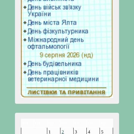
Пн
Вт
Ср
Чт
Пт
Сб
Нд
1
2
3
4
5