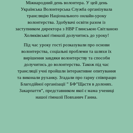
Міжнародний день волонтера. У цей день
Українська Волонтерська Служба організувала
трансляцію Національного онлайн-уроку
волонтерства. Здобувачі освіти разом із
заступником директора з НВР Глинською Світланою
Холмківської гімназії долучитись до уроку!
Під час уроку гості розказували про основи
волонтерства, соціальні проблеми та шляхи їх
вирішення завдяки волонтерству та способи
долучитись до волонтерства. Також під час
трансляції учні пройшли інтерактивне опитування
та виконали руханку. Згадали про гарну співпрацю
Благодійної організації ” БФ”Щастя в долонях.
Закарпаття”, представником якої є мама учениці
нашої гімназії Повханич Ганна.