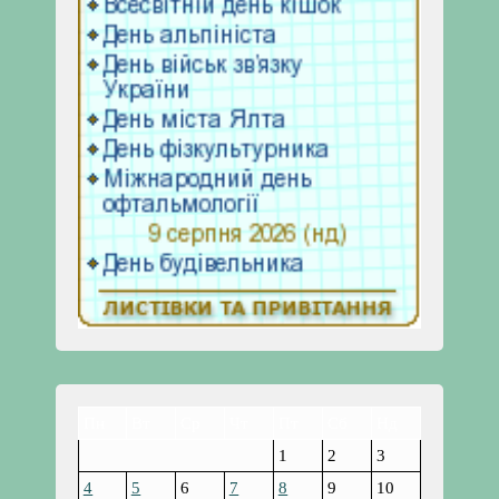
Пн
Вт
Ср
Чт
Пт
Сб
Нд
1
2
3
4
5
6
7
8
9
10