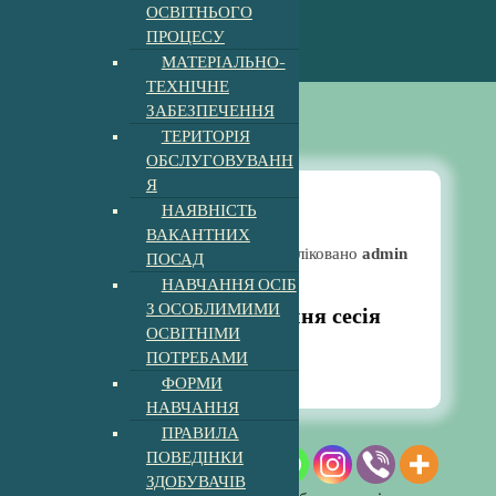
ОСВІТНЬОГО
ПРОЦЕСУ
МАТЕРІАЛЬНО-
ТЕХНІЧНЕ
ЗАБЕЗПЕЧЕННЯ
ТЕРИТОРІЯ
ОБСЛУГОВУВАНН
Я
НАЯВНІСТЬ
ВАКАНТНИХ
Новини
Опубліковано
admin
ПОСАД
НАВЧАННЯ ОСІБ
З ОСОБЛИМИМИ
Олімпіс 2023 — Осіння сесія
ОСВІТНІМИ
12:55 pm
8, Лис, 2023
ПОТРЕБАМИ
ФОРМИ
НАВЧАННЯ
ПРАВИЛА
ПОВЕДІНКИ
ЗДОБУВАЧІВ