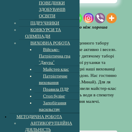
ПОВЕДІНКИ
ЗДОБУВАЧІВ
ОСВІТИ
ПІДРУЧНИКИ
«Нема нічого більш практичного ніж хороша
КОНКУРСИ ТА
ідея»
В.Дерпфельд
ОЛІМПІАДИ
ВИХОВНА РОБОТА
День 13. Сьогоднішній день денного табору
Військо-
“Радість” для дітей пройшов дуже активно і весело.
Патріотична гра
Темою дня була “Вода”.
Ранок у дитячому таборі
“Джура”
завжди починається з веселої руханки та
Майстер клас
загартування повітрям. А сьогодні наші вихованці
загартовувались ще й сонцем і водою. Нас гостинно
Патріотичне
прийняв басейн “Гармонія” (с.Минай). Для ля
виховання
вихованців табору вихователі провели майстер-клас
Правила ПДР
«Рятуємо на воді». Веселий День води в спекотну
Стоп булінг
погоду приніс задоволення малечі.
Запобігання
насильству
МЕТОДИЧНА РОБОТА
АНТИКОРУПЦІЙНА
ДІЯЛЬНІСТЬ