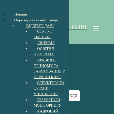
Відкрити Панель інструментів
Новини
П
Оприлюднення інформації
е
ВІДКРИТІ ДАНІ
ХОЛМКІВСЬКА ГІМНАЗІЯ
р
СТУТУТ
е
Homoki Gimnázium
ГІМНАЗІЇ
й
ЛІЦЕНЗІЯ
т
ОСВІТНЯ
и
ПРОГРАМА
д
ПРАВИЛА
о
ПРИЙОМУ ТА
к
ЗАРАХУВАННЯ У
о
ПЕРШИЙ КЛАС
н
ДЕНЬ ВОДИ
СТРУКТУРА ТА
т
ОРГАНИ
е
УПРАВЛІННЯ
н
Головна
-
Новини
-
ДЕНЬ ВОДИ
т
РЕЗУЛЬТАТИ
у
МОНІТОРИНГУ
КАДРОВИЙ