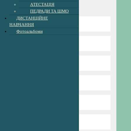
АТЕСТАЦІЯ
Навігація
ПЕДРАДИ ТА ШМО
ДИСТАНЦІЙНЕ
НАВЧАННЯ
Відомості про школу
Фотоальбоми
Директор гімназії
Режим та структура
Наші вчителі
Нова Українська Школа
Пришкільний табір