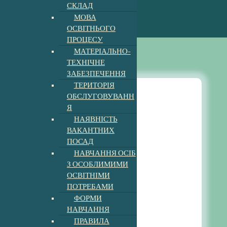
СКЛАД
МОВА
ОСВІТНЬОГО
ПРОЦЕСУ
МАТЕРІАЛЬНО-
ТЕХНІЧНЕ
ЗАБЕЗПЕЧЕННЯ
ТЕРИТОРІЯ
ОБСЛУГОВУВАНН
Я
Новини
НАЯВНІСТЬ
ВАКАНТНИХ
ПОСАД
Пришкільний табір 2023
НАВЧАННЯ ОСІБ
З ОСОБЛИМИМИ
Опубліковано
admin
ОСВІТНІМИ
ПОТРЕБАМИ
ДЕНЬ ВОДИ
ФОРМИ
4:10 pm
5, Лип, 2023
НАВЧАННЯ
ПРАВИЛА