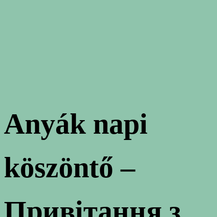
Anyák napi
köszöntő –
Привітання з