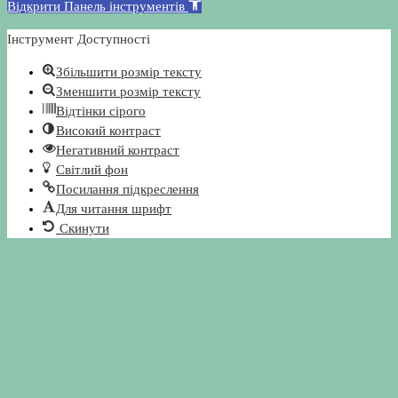
Відкрити Панель інструментів
Інструмент Доступності
Збільшити розмір тексту
Зменшити розмір тексту
Відтінки сірого
Високий контраст
Негативний контраст
Світлий фон
Посилання підкреслення
Для читання шрифт
Скинути