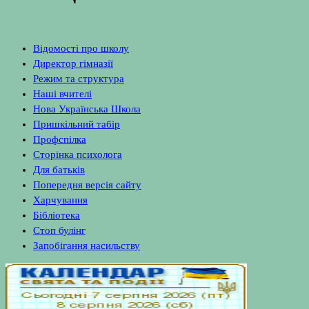
Відомості про школу
Директор гімназії
Режим та структура
Наші вчителі
Нова Українська Школа
Пришкільний табір
Профспілка
Сторінка психолога
Для батьків
Попередня версія сайту
Харчування
Бібліотека
Стоп булінг
Запобігання насильству