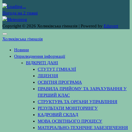
Погода на 2 тижні
Copyright © 2026 Холмківська гімназія | Powered by
Eduvert
Холмківська гімназія
Новини
Оприлюднення інформації
ВІДКРИТІ ДАНІ
СТУТУТ ГІМНАЗІЇ
ЛІЦЕНЗІЯ
ОСВІТНЯ ПРОГРАМА
ПРАВИЛА ПРИЙОМУ ТА ЗАРАХУВАННЯ У
ПЕРШИЙ КЛАС
СТРУКТУРА ТА ОРГАНИ УПРАВЛІННЯ
РЕЗУЛЬТАТИ МОНІТОРИНГУ
КАДРОВИЙ СКЛАД
МОВА ОСВІТНЬОГО ПРОЦЕСУ
МАТЕРІАЛЬНО-ТЕХНІЧНЕ ЗАБЕЗПЕЧЕННЯ