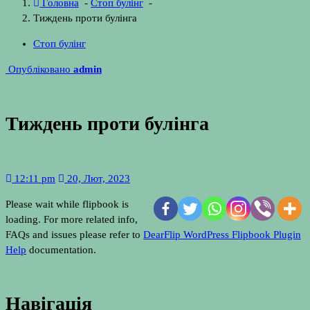
Головна
-
Стоп булінг
-
Тиждень проти булінга
Стоп булінг
Опубліковано
admin
Тиждень проти булінга
12:11 pm
20, Лют, 2023
Please wait while flipbook is
loading. For more related info,
FAQs and issues please refer to
DearFlip WordPress Flipbook Plugin
Help
documentation.
Навігація