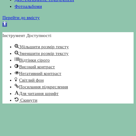
Фотоальбоми
Перейти до вмісту
Відкрити
Панель
Інструмент Доступності
інструментів
Збільшити розмір тексту
Зменшити розмір тексту
Відтінки сірого
Високий контраст
Негативний контраст
Світлий фон
Посилання підкреслення
Для читання шрифт
Скинути