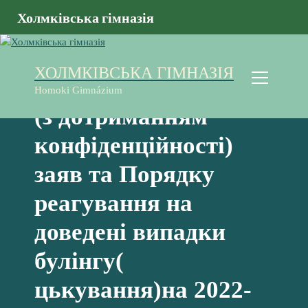
Холмківська гімназія
П
Наказ про Порядок
е
ХОЛМКІВСЬКА ГІМНАЗІЯ
р
подання та розгляду
е
Homoki Gimnázium
й
(з дотриманням
т
и
конфіденційності)
д
о
заяв та Порядку
к
о
реагування на
н
т
доведені випадки
е
булінгу(
н
т
цькування)на 2022-
у