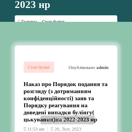
2023 нр
Головна
-
Стоп булінг
-
Наказ про Порядок подання та розгляду (з
дотриманням конфіденційності) заяв та Порядку
реагування на доведені випадки булінгу(
цькування)на 2022-2023 нр
Стоп булінг
Опубліковано
admin
Наказ про Порядок подання та
розгляду (з дотриманням
конфіденційності) заяв та
Порядку реагування на
доведені випадки булінгу(
цькування)на 2022-2023 нр
Please wait while flipbook is
loading. For more related info,
11:53 am
20, Лют, 2023
FAQs and issues please refer to