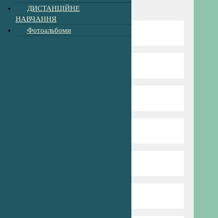
Навігація
ДИСТАНЦІЙНЕ
НАВЧАННЯ
Фотоальбоми
Відомості про школу
Директор гімназії
Режим та структура
Наші вчителі
Нова Українська Школа
Пришкільний табір