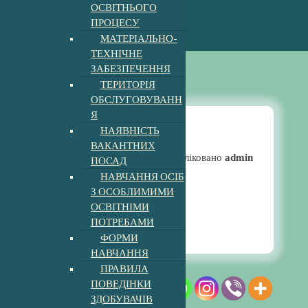
ОСВІТНЬОГО
ПРОЦЕСУ
МАТЕРІАЛЬНО-
ТЕХНІЧНЕ
ЗАБЕЗПЕЧЕННЯ
ТЕРИТОРІЯ
ОБСЛУГОВУВАНН
Я
НАЯВНІСТЬ
ВАКАНТНИХ
Новини
Опубліковано
admin
ПОСАД
НАВЧАННЯ ОСІБ
З ОСОБЛИМИМИ
Профорієнтація
ОСВІТНІМИ
9:30 am
13, Лют, 2023
ПОТРЕБАМИ
ФОРМИ
НАВЧАННЯ
ПРАВИЛА
ПОВЕДІНКИ
ЗДОБУВАЧІВ