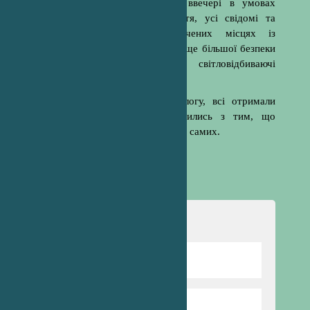
безпеку на дорозі. Особливо ввечері в умовах
обмеженої видимості. На щастя, усі свідомі та
переходять дорогу у визначених місцях із
ввімкненим ліхтариком, але для ще більшої безпеки
було подаровано кожному світловідбиваючі
елементи для одягу.
Зустріч пройшла у формі діалогу, всі отримали
корисну інформацію та погодились з тим, що
безпека кожного залежить від нас самих.
Навігація
Відомості про школу
Директор гімназії