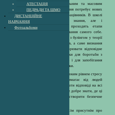
АТЕСТАЦІЯ
у наш час став більш глобальним та масовим
явищем. Вирішення цього питання потребує нових
ПЕДРАДИ ТА ШМО
ідей та висококваліфікованих працівників. В школі
ДИСТАНЦІЙНЕ
учні не тільки отримують знання, але і
НАВЧАННЯ
соціалізуються, розвиваються, проходять етапи
Фотоальбоми
становлення особистості та пізнання самого себе.
Важливим є не просто боротьба з булінгом у теорії
чи впровадження певних заходів, а саме визнання
даної проблеми. Потрібно створювати відповідне
сприятливе середовище не тільки для боротьби з
такою проблемою як булінг, але і для запобігання
появі проявів відповідної поведінки.
Наше сьогодення пов’язане з високим рівнем стресу
та тривоги, але водночас вимагає від людей
сфокусованості та зібраності. Мати відповіді на всі
питання завчасно неможливо, але добре знати, де ці
відповіді можна знайти, щоб створити безпечне
середовище для себе.
Наприкінці зустрічі нагадали усім присутнім про