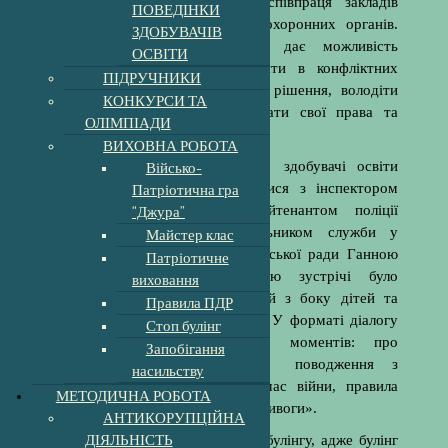
Сьогодні, як ніколи зростає співпраця закладів
ПОВЕДІНКИ
освіти з працівниками правоохоронних органів.
ЗДОБУВАЧІВ
Адже профілактична робота дає можливість
ОСВІТИ
виробляти у дітей уміння діяти в конфліктних
ПІДРУЧНИКИ
ситуаціях, приймати правильні рішення, володіти
КОНКУРСИ ТА
навичками самозбереження, знати свої права та
ОЛІМПІАДИ
обов’язки.
ВИХОВНА РОБОТА
Відтак 07 лютого 2023 року здобувачі освіти
Військо-
Холмківської гімназії зустрічалися з інспектором
Патріотична гра
ювенальної превенції лейтенантом поліції
“Джура”
Світланою Теменко та начальником служби у
Майстер клас
справах дітей Холмківської сільської ради Ганною
Патріотичне
Повханич. Головною метою зустрічі було
виховання
попередження протиправних дій з боку дітей та
Правила ПДР
застереження їх від небезпеки. У форматі діалогу
Стоп булінг
обговорили багато важливих моментів: про
Запобігання
поведінку в школі, булінг, поводження з
насильству
небезпечними знахідками під час війни, правила
МЕТОДИЧНА РОБОТА
поведінки під час «Повітряної тривоги».
АНТИКОРУПЦІЙНА
ДІЯЛЬНІСТЬ
Особливу увагу приділили темі булінгу, адже булінг