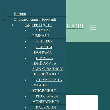
Новини
П
Оприлюднення інформації
е
ВІДКРИТІ ДАНІ
ХОЛМКІВСЬКА ГІМНАЗІЯ
р
СТУТУТ
е
Homoki Gimnázium
ГІМНАЗІЇ
й
ЛІЦЕНЗІЯ
т
ОСВІТНЯ
и
ПРОГРАМА
д
ПРАВИЛА
о
Зустріч з
ПРИЙОМУ ТА
к
ЗАРАХУВАННЯ У
о
ювенальною
ПЕРШИЙ КЛАС
н
СТРУКТУРА ТА
т
поліцією
ОРГАНИ
е
УПРАВЛІННЯ
н
т
РЕЗУЛЬТАТИ
Головна
-
Новини
-
у
МОНІТОРИНГУ
Зустріч з ювенальною поліцією
КАДРОВИЙ