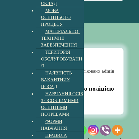
СКЛАД
МОВА
ОСВІТНЬОГО
ПРОЦЕСУ
МАТЕРІАЛЬНО-
ТЕХНІЧНЕ
ЗАБЕЗПЕЧЕННЯ
ТЕРИТОРІЯ
ОБСЛУГОВУВАНН
Я
Новини
Опубліковано
admin
НАЯВНІСТЬ
ВАКАНТНИХ
ПОСАД
Зустріч з ювенальною поліцією
НАВЧАННЯ ОСІБ
12:22 pm
9, Лют, 2023
З ОСОБЛИМИМИ
ОСВІТНІМИ
ПОТРЕБАМИ
ФОРМИ
НАВЧАННЯ
ПРАВИЛА