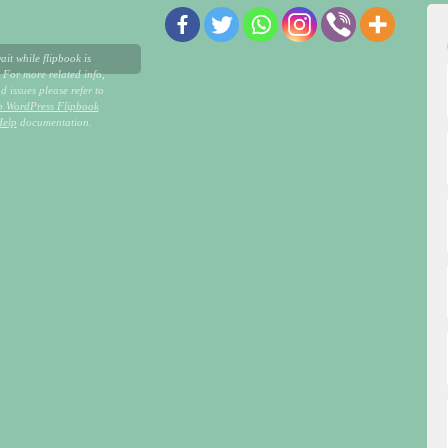
ait while flipbook is
 For more related info,
 issues please refer to
p WordPress Flipbook
Help
documentation.