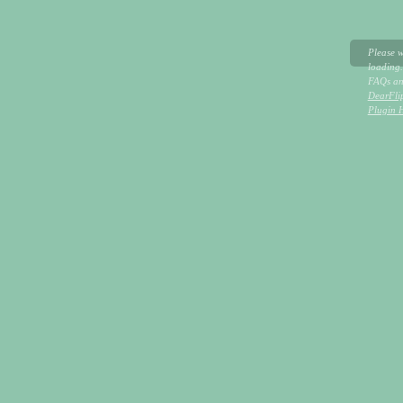
Please w
loading.
FAQs and
DearFli
Plugin 