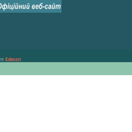
 by
Eduvert