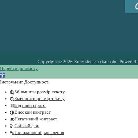
Copyright © 2026 Холмківська гімназія | Powered
Перейти до вмісту
В
і
Інструмент Доступності
д
Збільшити розмір тексту
к
Зменшити розмір тексту
р
Відтінки сірого
и
Високий контраст
т
Негативний контраст
и
Світлий фон
П
Посилання підкреслення
а