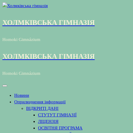
Перейти
до
контенту
ХОЛМКІВСЬКА ГІМНАЗІЯ
Homoki Gimnázium
ХОЛМКІВСЬКА ГІМНАЗІЯ
Homoki Gimnázium
Новини
Оприлюднення інформації
ВІДКРИТІ ДАНІ
СТУТУТ ГІМНАЗІЇ
ЛІЦЕНЗІЯ
ОСВІТНЯ ПРОГРАМА