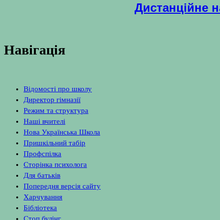
Дистанційне 
Навігація
Відомості про школу
Директор гімназії
Режим та структура
Наші вчителі
Нова Українська Школа
Пришкільний табір
Профспілка
Сторінка психолога
Для батьків
Попередня версія сайту
Харчування
Бібліотека
Стоп булінг