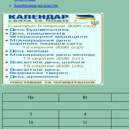
Запобігання насильству
Пн
Вт
3
4
10
11