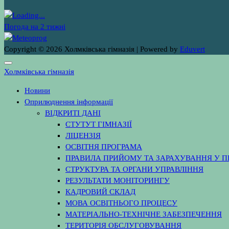
Погода на 2 тижні
Copyright © 2026 Холмківська гімназія | Powered by
Eduvert
Холмківська гімназія
Новини
Оприлюднення інформації
ВІДКРИТІ ДАНІ
СТУТУТ ГІМНАЗІЇ
ЛІЦЕНЗІЯ
ОСВІТНЯ ПРОГРАМА
ПРАВИЛА ПРИЙОМУ ТА ЗАРАХУВАННЯ У 
СТРУКТУРА ТА ОРГАНИ УПРАВЛІННЯ
РЕЗУЛЬТАТИ МОНІТОРИНГУ
КАДРОВИЙ СКЛАД
МОВА ОСВІТНЬОГО ПРОЦЕСУ
МАТЕРІАЛЬНО-ТЕХНІЧНЕ ЗАБЕЗПЕЧЕННЯ
ТЕРИТОРІЯ ОБСЛУГОВУВАННЯ